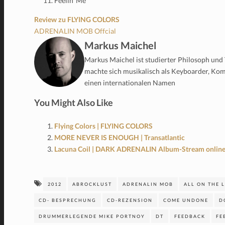
Feelin’ Me
Review zu FLYING COLORS
ADRENALIN MOB Offcial
Markus Maichel
Markus Maichel ist studierter Philosoph und T
machte sich musikalisch als Keyboarder, Ko
einen internationalen Namen
You Might Also Like
Flying Colors | FLYING COLORS
MORE NEVER IS ENOUGH | Transatlantic
Lacuna Coil | DARK ADRENALIN Album-Stream online
2012
ABROCKLUST
ADRENALIN MOB
ALL ON THE 
CD- BESPRECHUNG
CD-REZENSION
COME UNDONE
D
DRUMMERLEGENDE MIKE PORTNOY
DT
FEEDBACK
FE