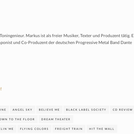
oningenieur. Markus ist als freier Musiker, Texter und Produzent tätig. E
mponist und Co-Produzent der deutschen Progressive Metal Band Dante
!
LINE
ANGEL SKY
BELIEVE ME
BLACK LABEL SOCIETY
CD REVIEW
OWN TO THE FLOOR
DREAM THEATER
ELIN´ME
FLYING COLORS
FREIGHT TRAIN
HIT THE WALL