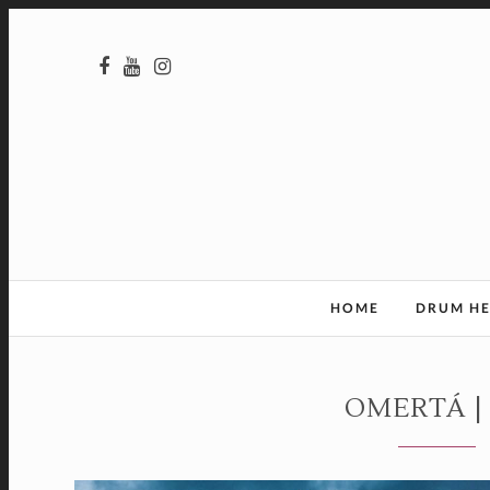
HOME
DRUM H
OMERTÁ |