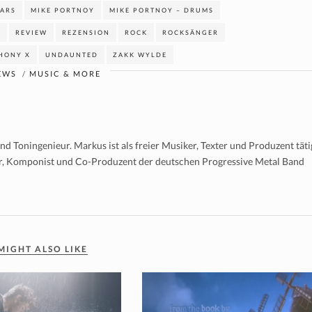
TARS
MIKE PORTNOY
MIKE PORTNOY – DRUMS
E
REVIEW
REZENSION
ROCK
ROCKSÄNGER
HONY X
UNDAUNTED
ZAKK WYLDE
EWS
/
MUSIC & MORE
d Toningenieur. Markus ist als freier Musiker, Texter und Produzent täti
er, Komponist und Co-Produzent der deutschen Progressive Metal Band
MIGHT ALSO LIKE