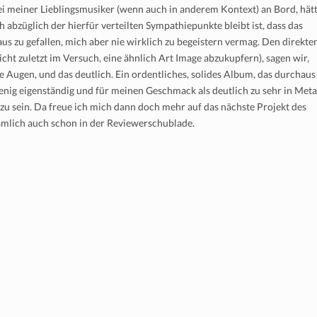
ei meiner Lieblingsmusiker (wenn auch in anderem Kontext) an Bord, hät
 abzüglich der hierfür verteilten Sympathiepunkte bleibt ist, dass das
us zu gefallen, mich aber nie wirklich zu begeistern vermag. Den direkte
icht zuletzt im Versuch, eine ähnlich Art Image abzukupfern), sagen wir,
ne Augen, und das deutlich. Ein ordentliches, solides Album, das durchaus
wenig eigenständig und für meinen Geschmack als deutlich zu sehr in Meta
zu sein. Da freue ich mich dann doch mehr auf das nächste Projekt des
 nämlich auch schon in der Reviewerschublade.