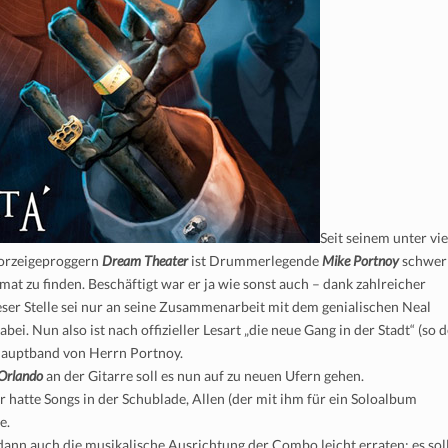
Seit seinem unter vie
Vorzeigeproggern
Dream Theater
ist Drummerlegende
Mike Portnoy
schwer
at zu finden. Beschäftigt war er ja wie sonst auch – dank zahlreicher
ser Stelle sei nur an seine Zusammenarbeit mit dem genialischen Neal
bei. Nun also ist nach offizieller Lesart „die neue Gang in der Stadt“ (so 
 Hauptband von Herrn Portnoy.
Orlando
an der Gitarre soll es nun auf zu neuen Ufern gehen.
r hatte Songs in der Schublade, Allen (der mit ihm für ein Soloalbum
e.
 dann auch die musikalische Ausrichtung der Combo leicht erraten: es sol