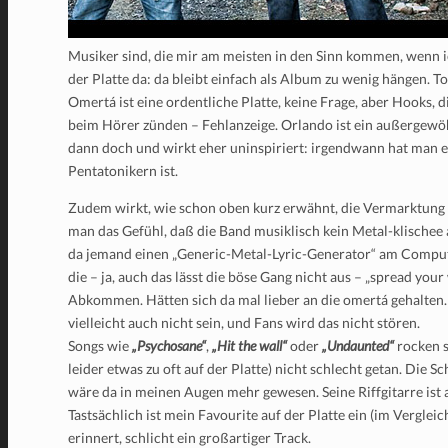
Musiker sind, die mir am meisten in den Sinn kommen, wenn i
der Platte da: da bleibt einfach als Album zu wenig hängen. 
Omertá ist eine ordentliche Platte, keine Frage, aber Hooks, 
beim Hörer zünden – Fehlanzeige. Orlando ist ein außergewöhn
dann doch und wirkt eher uninspiriert: irgendwann hat man e
Pentatonikern ist.
Zudem wirkt, wie schon oben kurz erwähnt, die Vermarktung
man das Gefühl, daß die Band musiklisch kein Metal-klischee a
da jemand einen „Generic-Metal-Lyric-Generator“ am Comput
die – ja, auch das lässt die böse Gang nicht aus – „spread y
Abkommen. Hätten sich da mal lieber an die omertá gehalten…
vielleicht auch nicht sein, und Fans wird das nicht stören.
Songs wie
„Psychosane“
,
„Hit the wall“
oder
„Undaunted“
rocken s
leider etwas zu oft auf der Platte) nicht schlecht getan. Die
wäre da in meinen Augen mehr gewesen. Seine Riffgitarre ist 
Tastsächlich ist mein Favourite auf der Platte ein (im Verglei
erinnert, schlicht ein großartiger Track.