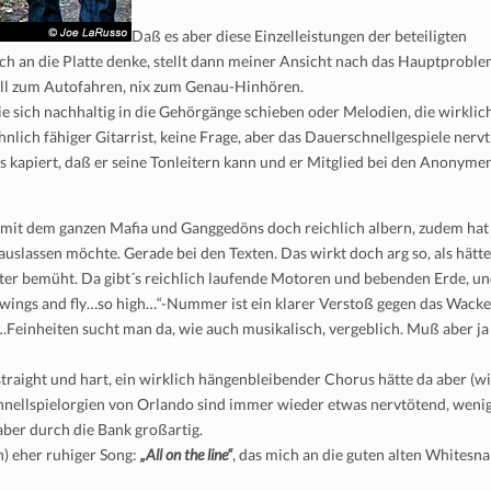
D
aß es aber diese Einzelleistungen der beteiligten
ch an die Platte denke, stellt dann meiner Ansicht nach das Hauptprobl
Toll zum Autofahren, nix zum Genau-Hinhören.
die sich nachhaltig in die Gehörgänge schieben oder Melodien, die wirklic
lich fähiger Gitarrist, keine Frage, aber das Dauerschnellgespiele nervt
s kapiert, daß er seine Tonleitern kann und er Mitglied bei den Anonyme
 mit dem ganzen Mafia und Ganggedöns doch reichlich albern, zudem hat
uslassen möchte. Gerade bei den Texten. Das wirkt doch arg so, als hätte
er bemüht. Da gibt´s reichlich laufende Motoren und bebenden Erde, u
our wings and fly…so high…“-Nummer ist ein klarer Verstoß gegen das Wack
Feinheiten sucht man da, wie auch musikalisch, vergeblich. Muß aber ja
traight und hart, ein wirklich hängenbleibender Chorus hätte da aber (w
 Schnellspielorgien von Orlando sind immer wieder etwas nervtötend, weni
aber durch die Bank großartig.
ch) eher ruhiger Song:
„All on the line“
, das mich an die guten alten Whitesn