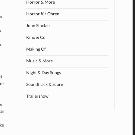
Horror & More
Horror für Ohren
em
John Sinclair
h
Kino & Co
n
Making Of
Music & More
Night & Day Songs
nd
en-
Soundtrack & Score
Trailershow
ie
ger
ake