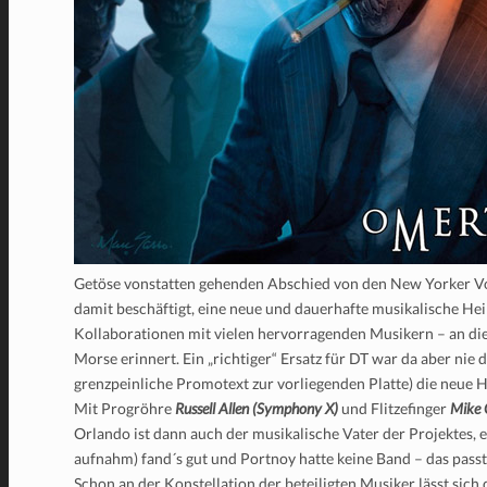
Getöse vonstatten gehenden Abschied von den New Yorker 
damit beschäftigt, eine neue und dauerhafte musikalische Heim
Kollaborationen mit vielen hervorragenden Musikern – an die
Morse erinnert. Ein „richtiger“ Ersatz für DT war da aber nie da
grenzpeinliche Promotext zur vorliegenden Platte) die neue
Mit Progröhre
Russell Allen (Symphony X)
und Flitzefinger
Mike 
Orlando ist dann auch der musikalische Vater der Projektes, e
aufnahm) fand´s gut und Portnoy hatte keine Band – das passt
Schon an der Konstellation der beteiligten Musiker lässt sich