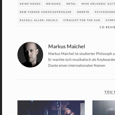
KEINE HOOKS
MEINUNG
METAL
MIKE ORLANDO: GUI
NEW YORKER VORZEIGEPROGGER
OMERTÁ
PSYCHOSAN
RUSSELL ALLEN: VOCALS
STRAIGHT FOR THE SUN
SYMP
CD REVI
Markus Maichel
Markus Maichel ist studierter Philosoph un
Er machte sich musikalisch als Keyboard
Dante einen internationalen Namen
YOU 