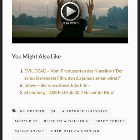
You Might Also Like
EVIL DEAD – Vom Produzenten des Klassikers“Der
schockierendste Film, den du jemals sehen wirst!“
ISteve – der erste Steve Jobs Film
Stromberg | DER FILM ab 20. Februar im Kino!
06. OKTOBER
24
ALEXANDER SKARSGÅRD
ANTICHRIST
BESTE SCHAUSPIELERIN
BRADY CORBET
CASINO ROYALE
CHARLOTTE GAINSBOURG