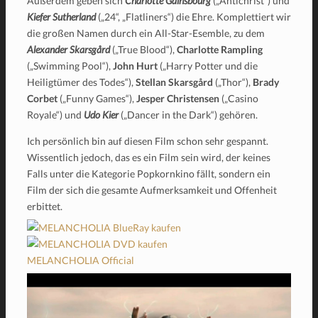
Außerdem geben sich
Charlotte Gainsbourg
(„Antichrist“) und
Kiefer Sutherland
(„24“, „Flatliners“) die Ehre. Komplettiert wir
die großen Namen durch ein All-Star-Esemble, zu dem
Alexander Skarsgård
(„True Blood“),
Charlotte Rampling
(„Swimming Pool“),
John Hurt
(„Harry Potter und die
Heiligtümer des Todes“),
Stellan Skarsgård
(„Thor“),
Brady
Corbet
(„Funny Games“),
Jesper Christensen
(„Casino
Royale“) und
Udo Kier
(„Dancer in the Dark“) gehören.
Ich persönlich bin auf diesen Film schon sehr gespannt.
Wissentlich jedoch, das es ein Film sein wird, der keines
Falls unter die Kategorie Popkornkino fällt, sondern ein
Film der sich die gesamte Aufmerksamkeit und Offenheit
erbittet.
MELANCHOLIA Official