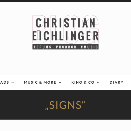
EADS
MUSIC & MORE
KINO & CO
DIARY
„SIGNS“