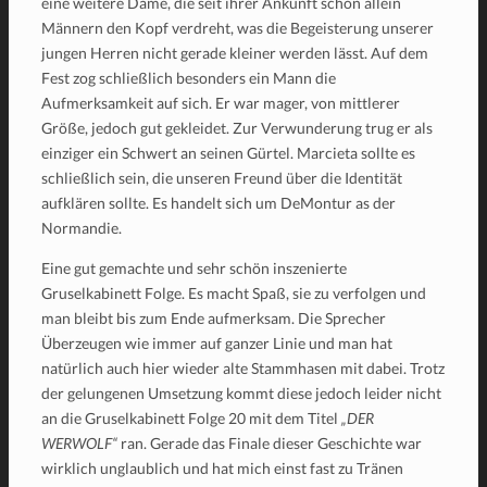
eine weitere Dame, die seit ihrer Ankunft schon allein
Männern den Kopf verdreht, was die Begeisterung unserer
jungen Herren nicht gerade kleiner werden lässt. Auf dem
Fest zog schließlich besonders ein Mann die
Aufmerksamkeit auf sich. Er war mager, von mittlerer
Größe, jedoch gut gekleidet. Zur Verwunderung trug er als
einziger ein Schwert an seinen Gürtel. Marcieta sollte es
schließlich sein, die unseren Freund über die Identität
aufklären sollte. Es handelt sich um DeMontur as der
Normandie.
Eine gut gemachte und sehr schön inszenierte
Gruselkabinett Folge. Es macht Spaß, sie zu verfolgen und
man bleibt bis zum Ende aufmerksam. Die Sprecher
Überzeugen wie immer auf ganzer Linie und man hat
natürlich auch hier wieder alte Stammhasen mit dabei. Trotz
der gelungenen Umsetzung kommt diese jedoch leider nicht
an die Gruselkabinett Folge 20 mit dem Titel
„DER
WERWOLF“
ran. Gerade das Finale dieser Geschichte war
wirklich unglaublich und hat mich einst fast zu Tränen