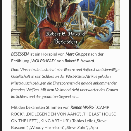
BESESSEN
ist ein Hörspiel von
Marc Gruppe
nach der
Erzählung
„WOLFSHEAD“
von
Robert E. Howard
.
Dom Vincente da Lusto hat eine illustre und äußerst amüsierwillige
Gesellschaft in sein Schloss an der West-Küste Afrikas geladen.
Misstrauisch beäugen die Eingeborenen die gerade ankommenden
fremden, Weißen. Mit dem Vollmond zieht unerwartet das Grauen
im Schloss und der gesamten Gegend ein…
Mit den bekannten Stimmen von
Roman Wolko
(„CAMP
ROCK“, „DIE LEGENDEN VON AANG“, „THE LAST HOUSE
ON THE LEFT“, „KING ARTHUR“) ,Tobias Lelle („Steve
Buscemi“, „Woody Harrelson“, „Steve Zahn“, „Apu