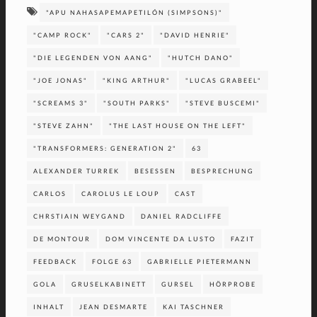
"APU NAHASAPEMAPETILÓN (SIMPSONS)"
"CAMP ROCK"
"CARS 2"
"DAVID HENRIE"
"DIE LEGENDEN VON AANG"
"HUTCH DANO"
"JOE JONAS"
"KING ARTHUR"
"LUCAS GRABEEL"
"SCREAMS 3"
"SOUTH PARKS"
"STEVE BUSCEMI"
"STEVE ZAHN"
"THE LAST HOUSE ON THE LEFT"
"TRANSFORMERS: GENERATION 2"
63
ALEXANDER TURREK
BESESSEN
BESPRECHUNG
CARLOS
CAROLUS LE LOUP
CAST
CHRSTIAIN WEYGAND
DANIEL RADCLIFFE
DE MONTOUR
DOM VINCENTE DA LUSTO
FAZIT
FEEDBACK
FOLGE 63
GABRIELLE PIETERMANN
GOLA
GRUSELKABINETT
GURSEL
HÖRPROBE
INHALT
JEAN DESMARTE
KAI TASCHNER