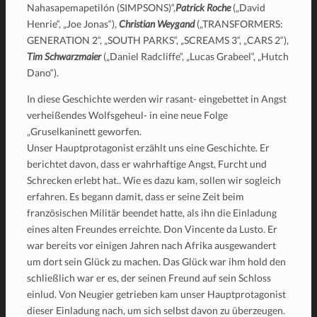
Nahasapemapetilón (SIMPSONS)“,
Patrick Roche
(„David
Henrie“, „Joe Jonas“),
Christian Weygand
(„TRANSFORMERS:
GENERATION 2“, „SOUTH PARKS“, „SCREAMS 3“, „CARS 2“),
Tim Schwarzmaier
(„Daniel Radcliffe“, „Lucas Grabeel“, „Hutch
Dano“).
I
n diese Geschichte werden wir rasant- eingebettet in Angst
verheißendes Wolfsgeheul- in eine neue Folge
„Gruselkaninett geworfen.
Unser Hauptprotagonist erzählt uns eine Geschichte. Er
berichtet davon, dass er wahrhaftige Angst, Furcht und
Schrecken erlebt hat.. Wie es dazu kam, sollen wir sogleich
erfahren. Es begann damit, dass er seine Zeit beim
französischen Militär beendet hatte, als ihn die Einladung
eines alten Freundes erreichte. Don Vincente da Lusto. Er
war bereits vor einigen Jahren nach Afrika ausgewandert
um dort sein Glück zu machen. Das Glück war ihm hold den
schließlich war er es, der seinen Freund auf sein Schloss
einlud. Von Neugier getrieben kam unser Hauptprotagonist
dieser Einladung nach, um sich selbst davon zu überzeugen.