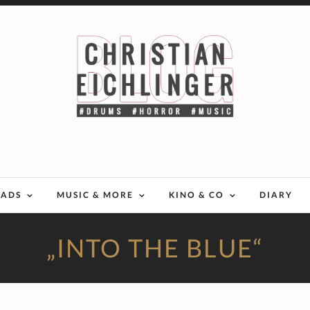
EADS
MUSIC & MORE
KINO & CO
DIARY
„INTO THE BLUE“