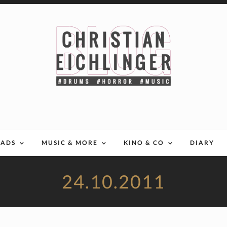
EADS
MUSIC & MORE
KINO & CO
DIARY
24.10.2011