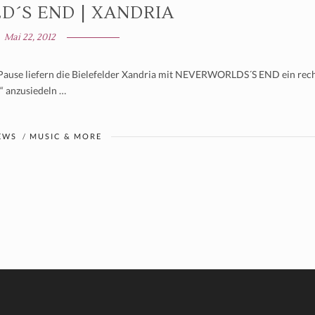
´S END | XANDRIA
Mai 22, 2012
en Pause liefern die Bielefelder Xandria mit NEVERWORLDS´S END ein rec
“ anzusiedeln …
EWS
/
MUSIC & MORE