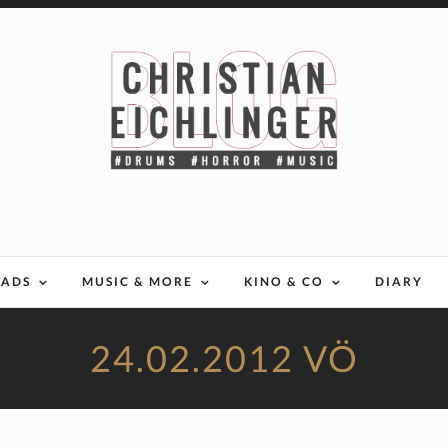
EADS
MUSIC & MORE
KINO & CO
DIARY
24.02.2012 VÖ