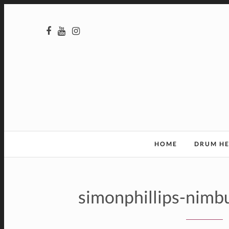
HOME
DRUM H
simonphillips-nimb