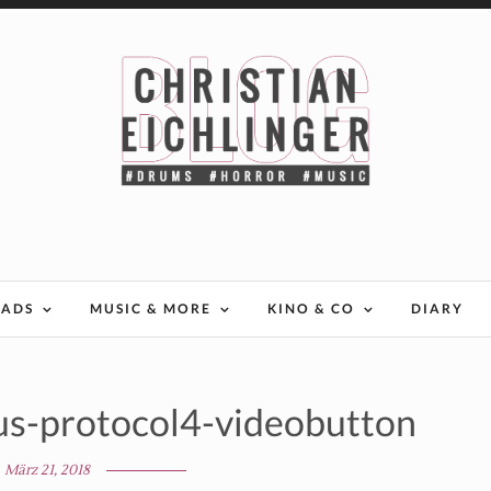
EADS
MUSIC & MORE
KINO & CO
DIARY
us-protocol4-videobutton
März 21, 2018