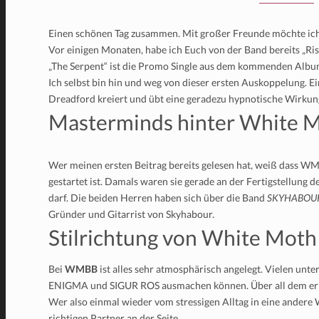
Einen schönen Tag zusammen. Mit großer Freunde möchte ic
Vor einigen Monaten, habe ich Euch von der Band bereits „Risi
„The Serpent“ ist die Promo Single aus dem kommenden Alb
Ich selbst bin hin und weg von dieser ersten Auskoppelung. 
Dreadford kreiert und übt eine geradezu hypnotische Wirkung
Masterminds hinter White Mo
Wer meinen ersten Beitrag bereits gelesen hat, weiß dass W
gestartet ist. Damals waren sie gerade an der Fertigstellung 
darf. Die beiden Herren haben sich über die Band
SKYHABOU
Gründer und Gitarrist von Skyhabour.
Stilrichtung von White Moth 
Bei
WMBB
ist alles sehr atmosphärisch angelegt. Vielen un
ENIGMA und SIGUR ROS ausmachen können. Über all dem erkl
Wer also einmal wieder vom stressigen Alltag in eine andere
richtigen Partner an der Seite.