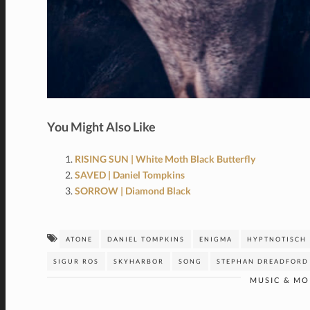
You Might Also Like
RISING SUN | White Moth Black Butterfly
SAVED | Daniel Tompkins
SORROW | Diamond Black
ATONE
DANIEL TOMPKINS
ENIGMA
HYPTNOTISCH
SIGUR ROS
SKYHARBOR
SONG
STEPHAN DREADFORD
MUSIC & MO