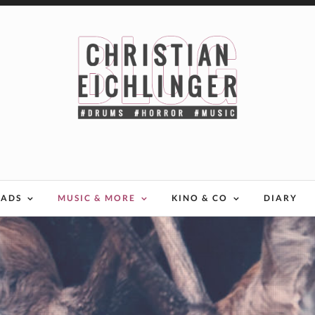
EADS
MUSIC & MORE
KINO & CO
DIARY