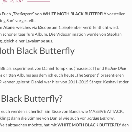
Juli 26, 2017
h Euch
„The Serpent“
von
WHITE MOTH BLACK BUTTERFLY
vorstellen.
ng Sun“ vorgestellt.
um
Atone
, welches via kScope am 1. September veröffentlicht wird.
Ein schöner teas fürs Album. Die Videoanimation wurde von Stephan
, gleich einer Lavalampe aus.
th Black Butterfly
MBB als Experiment von Daniel Tompkins (TeasseracT) und
Keshav Dhar
des dritten Albums aus dem ich euch heute „The Serpent“ präsentieren
R
kennen gelernt. Daniel war hier von 2011-2015 Sänger. Keshav ist der
Black Butterfly?
ter euch werden sicherlich Einflüsse von Bands wie MASSIVE ATTACK,
ingt dann die Stimme von Daniel wie auch von
Jordan Bethany
.
 Welt abtauchen möchte, hat mit
WHITE MOTH BLACK BUTTERFLY
den