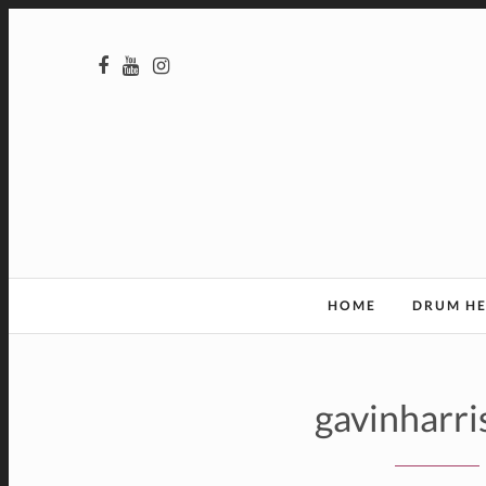
HOME
DRUM H
gavinharr