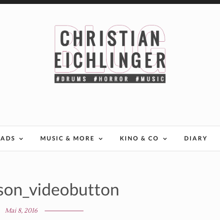
EADS
MUSIC & MORE
KINO & CO
DIARY
ison_videobutton
Mai 8, 2016