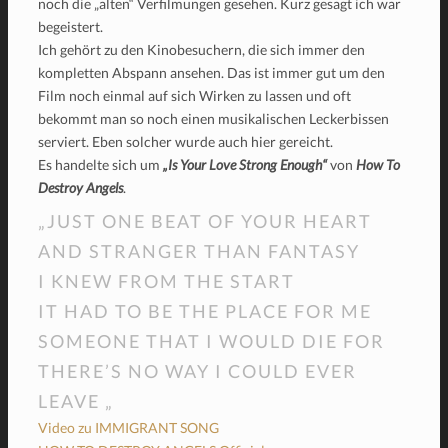
noch die „alten“ Verfilmungen gesehen. Kurz gesagt ich war
begeistert.
Ich gehört zu den Kinobesuchern, die sich immer den
kompletten Abspann ansehen. Das ist immer gut um den
Film noch einmal auf sich Wirken zu lassen und oft
bekommt man so noch einen musikalischen Leckerbissen
serviert. Eben solcher wurde auch hier gereicht.
Es handelte sich um
„Is Your Love Strong Enough“
von
How To
Destroy Angels
.
„JUST ONE BEAT OF YOUR HEART
AND STRANGER THAN FANTASY
I KNEW FROM THE START
IT HAD TO BE THE PLACE FOR ME
SOMEONE THAT I WOULD DIE FOR
THERE’S NO WAY I COULD EVER
LEAVE „
Video zu IMMIGRANT SONG