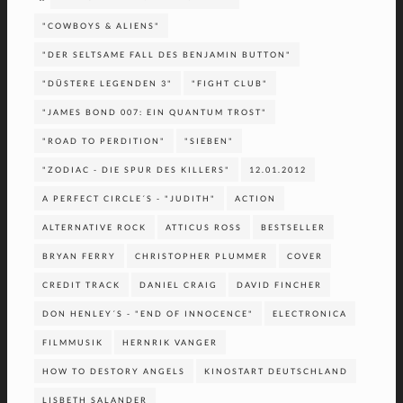
"COWBOYS & ALIENS"
"DER SELTSAME FALL DES BENJAMIN BUTTON"
"DÜSTERE LEGENDEN 3"
"FIGHT CLUB"
"JAMES BOND 007: EIN QUANTUM TROST"
"ROAD TO PERDITION"
"SIEBEN"
"ZODIAC - DIE SPUR DES KILLERS"
12.01.2012
A PERFECT CIRCLE´S - "JUDITH"
ACTION
ALTERNATIVE ROCK
ATTICUS ROSS
BESTSELLER
BRYAN FERRY
CHRISTOPHER PLUMMER
COVER
CREDIT TRACK
DANIEL CRAIG
DAVID FINCHER
DON HENLEY´S - "END OF INNOCENCE"
ELECTRONICA
FILMMUSIK
HERNRIK VANGER
HOW TO DESTORY ANGELS
KINOSTART DEUTSCHLAND
LISBETH SALANDER