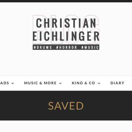
EADS
MUSIC & MORE
KINO & CO
DIARY
SAVED