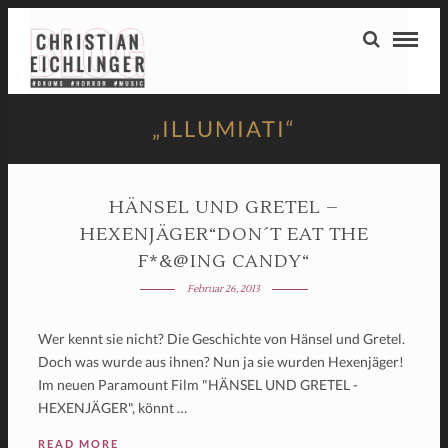
„ILLUMIATI“
HÄNSEL UND GRETEL –
HEXENJÄGER“DON´T EAT THE
F*&@ING CANDY“
Februar 26, 2013
Wer kennt sie nicht? Die Geschichte von Hänsel und Gretel.
Doch was wurde aus ihnen? Nun ja sie wurden Hexenjäger!
Im neuen Paramount Film "HÄNSEL UND GRETEL -
HEXENJÄGER", könnt …
READ MORE