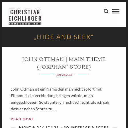
„HIDE AND SEEK“
JOHN OTTMAN | MAIN THEME
(„ORPHAN“ SCORE)
Juni 28, 2012
John Ottman ist ein Name den man nicht sofort mit
Filmmusik in Verbindung bringen würde, mich
eingeschlossen. So staunte ich nicht schlecht, als ich sah
dass er neben Scores zu …
READ MORE
NIGHT & DAY SONGS
/
SOUNDTRACK & SCORE